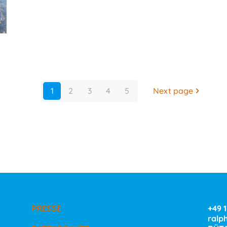
1
2
3
4
5
Next page
PRESSE
+49 
ralp