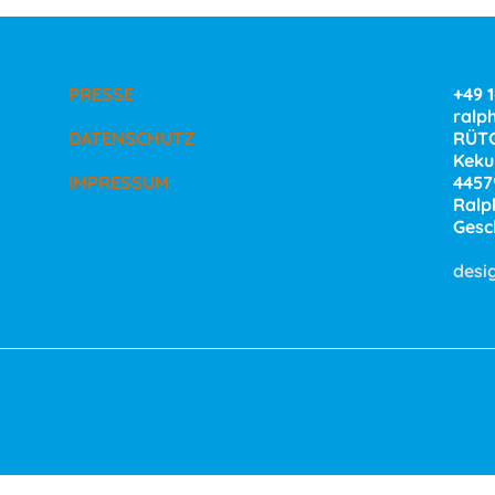
PRESSE
+49 
ralp
DATENSCHUTZ
RÜTG
Kekul
IMPRESSUM
4457
Ralp
Gesc
desi