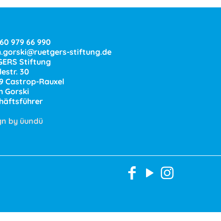
160 979 66 990
h.gorski@ruetgers-stiftung.de
ERS Stiftung
estr. 30
9 Castrop-Rauxel
h Gorski
häftsführer
gn by üundü