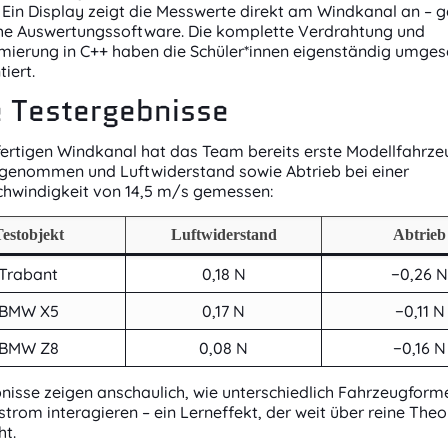
 Ein Display zeigt die Messwerte direkt am Windkanal an – 
che Auswertungssoftware. Die komplette Verdrahtung und
ierung in C++ haben die Schüler*innen eigenständig umges
iert.
e Testergebnisse
fertigen Windkanal hat das Team bereits erste Modellfahrze
 genommen und Luftwiderstand sowie Abtrieb bei einer
hwindigkeit von 14,5 m/s gemessen:
estobjekt
Luftwiderstand
Abtrieb
Trabant
0,18 N
−0,26 N
BMW X5
0,17 N
−0,11 N
BMW Z8
0,08 N
−0,16 N
nisse zeigen anschaulich, wie unterschiedlich Fahrzeugform
trom interagieren – ein Lerneffekt, der weit über reine Theo
ht.