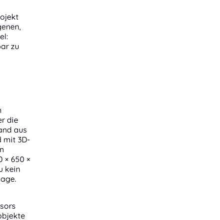
rojekt
genen,
el:
ar zu
n
r die
tand aus
 mit 3D-
en
0 × 650 ×
u kein
lage.
nsors
objekte