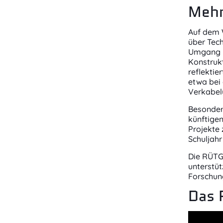
Mehr
Auf dem 
über Tec
Umgang m
Konstruk
reflektie
etwa bei 
Verkabelu
Besonders
künftigen
Projekte 
Schuljahr
Die RÜTG
unterstüt
Forschun
Das 