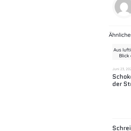
Ähnliche
Aus luft
Blick
Juni 23, 20
Schok
der St
Schre