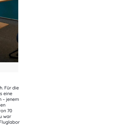
. Für die
s eine
n – jenem
gen
von 70
au war
 Fluglabor