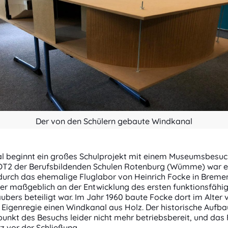
Der von den Schülern gebaute Windkanal
 beginnt ein großes Schulprojekt mit einem Museumsbesuch
OT2 der Berufsbildenden Schulen Rotenburg (Wümme) war e
durch das ehemalige Fluglabor von Heinrich Focke in Breme
der maßgeblich an der Entwicklung des ersten funktionsfähi
bers beteiligt war. Im Jahr 1960 baute Focke dort im Alter 
 Eigenregie einen Windkanal aus Holz. Der historische Aufb
unkt des Besuchs leider nicht mehr betriebsbereit, und das
z vor der Schließung.