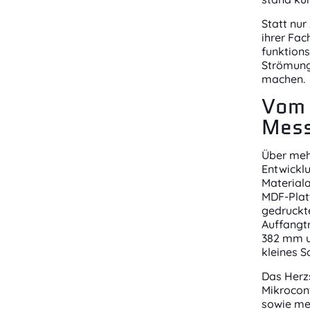
Statt nur
ihrer Fac
funktions
Strömung
machen.
Vom 
Mess
Über meh
Entwicklu
Materiala
MDF-Plat
gedruckt
Auffangtr
382 mm u
kleines 
Das Herzs
Mikrocont
sowie me