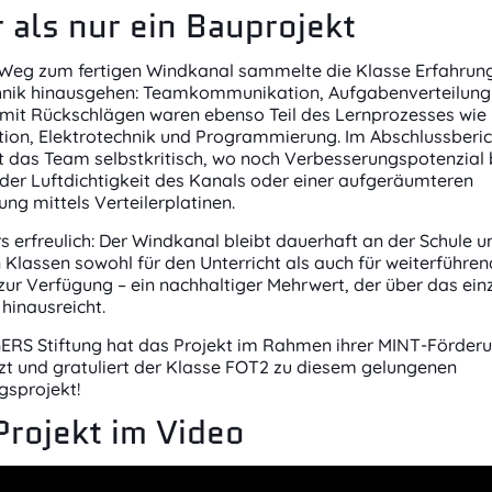
 als nur ein Bauprojekt
Weg zum fertigen Windkanal sammelte die Klasse Erfahrung
hnik hinausgehen: Teamkommunikation, Aufgabenverteilung
it Rückschlägen waren ebenso Teil des Lernprozesses wie
tion, Elektrotechnik und Programmierung. Im Abschlussberic
rt das Team selbstkritisch, wo noch Verbesserungspotenzial 
der Luftdichtigkeit des Kanals oder einer aufgeräumteren
ng mittels Verteilerplatinen.
 erfreulich: Der Windkanal bleibt dauerhaft an der Schule u
 Klassen sowohl für den Unterricht als auch für weiterführe
zur Verfügung – ein nachhaltiger Mehrwert, der über das ein
 hinausreicht.
ERS Stiftung hat das Projekt im Rahmen ihrer MINT-Förder
zt und gratuliert der Klasse FOT2 zu diesem gelungenen
gsprojekt!
Projekt im Video