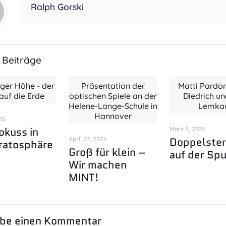
Ralph Gorski
 Beiträge
iger Höhe - der
Präsentation der
Matti Pardon
 auf die Erde
optischen Spiele an der
Diedrich un
Helene-Lange-Schule in
Lemka
Hannover
26
okuss in
März 5, 2026
Doppelste
April 23, 2026
ratosphäre
Groß für klein –
auf der Spu
Wir machen
MINT!
ibe einen Kommentar