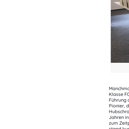
Manchmal
Klasse F
Führung 
Pionier, 
Hubschrau
Jahren in
zum Zeitp
stand kur