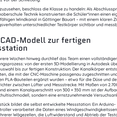
 zuzusehen, beschloss die Klasse zu handeln: Als Abschlussp
hoberschule Technik konstruierten die Schüler*innen einen ei
fähigen Windkanal in Göttinger Bauart – mit einem klaren Zi
sverhalten unterschiedlicher Testkörper sichtbar und messb
CAD-Modell zur fertigen
station
rere Wochen hinweg durchlief das Team einen vollständige
ngsprozess: von der ersten 3D-Modellierung in Autodesk übe
uswahl bis zur fertigen Konstruktion. Der Kanalkörper ents
ten, die mit der CNC-Maschine passgenau zugeschnitten und
en PLA-Bauteilen ergänzt wurden – etwa für die Düse und d
ichter zwischen Lüfter und Messstrecke. Mit Maßen von 2.70
nd einem Kanalquerschnitt von 300 × 350 mm ist der Aufba
Schultischmodell, sondern eine ernstzunehmende Versuchsan
tück bildet die selbst entwickelte Messstation: Ein Arduino-
roller verarbeitet die Daten eines Windgeschwindigkeitsse
hrerer Wägezellen, die Luftwiderstand und Abtrieb der Test