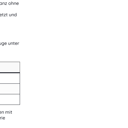
ganz ohne
etzt und
uge unter
en mit
rie