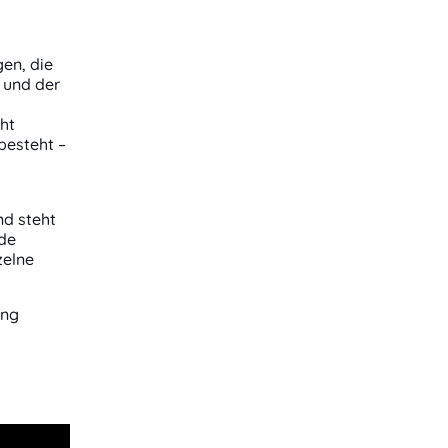
en, die
 und der
ht
besteht –
nd steht
nde
zelne
ung