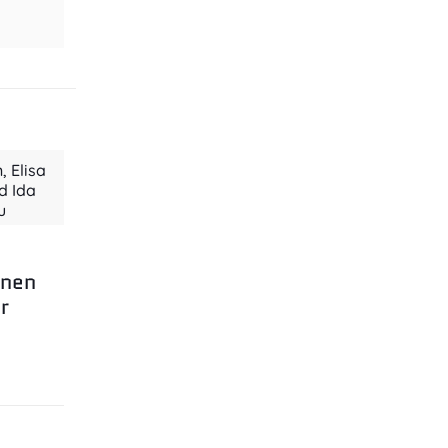
, Elisa
d Ida
u
rnen
r