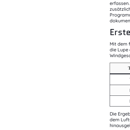
erfassen.
zusätzli
Programm
dokument
Erst
Mit dem 
die Lupe
Windgesc
T
Die Ergeb
dem Lufts
hinausge