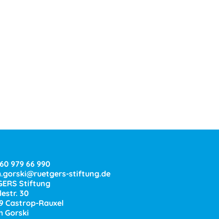
160 979 66 990
h.gorski@ruetgers-stiftung.de
ERS Stiftung
estr. 30
9 Castrop-Rauxel
h Gorski