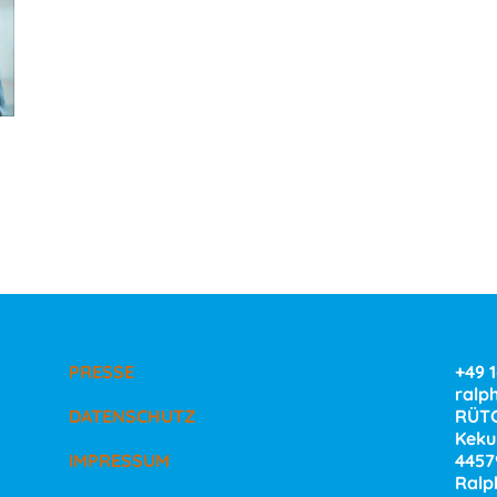
PRESSE
+49 
ralp
DATENSCHUTZ
RÜTG
Kekul
IMPRESSUM
4457
Ralp