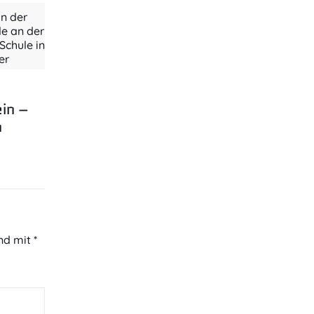
n der
le an der
chule in
er
ein –
n
ind mit
*