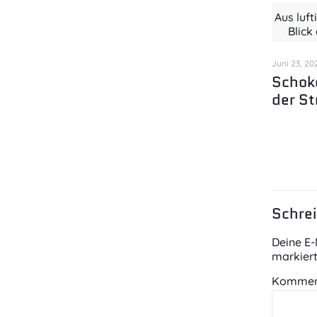
Aus luft
Blick
Juni 23, 20
Schok
der St
Schre
Deine E-
markier
Kommen