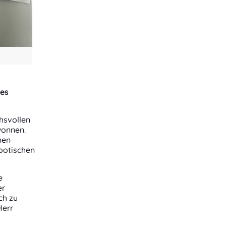
nes
hsvollen
onnen.
nen
botischen
e
er
ch zu
Herr