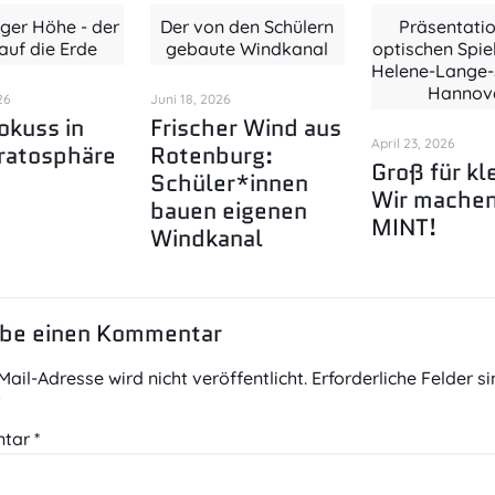
iger Höhe - der
Der von den Schülern
Präsentatio
 auf die Erde
gebaute Windkanal
optischen Spie
Helene-Lange-S
Hannov
26
Juni 18, 2026
okuss in
Frischer Wind aus
April 23, 2026
ratosphäre
Rotenburg:
Groß für kl
Schüler*innen
Wir mache
bauen eigenen
MINT!
Windkanal
ibe einen Kommentar
Mail-Adresse wird nicht veröffentlicht.
Erforderliche Felder s
t
tar
*