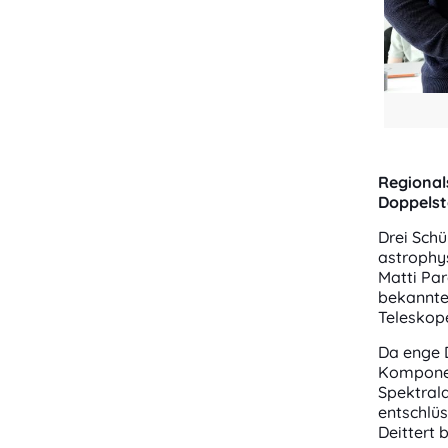
Regionals
Doppelst
Drei Sch
astrophys
Matti Par
bekannte
Teleskop
Da enge 
Komponent
Spektral
entschlüs
Deittert 