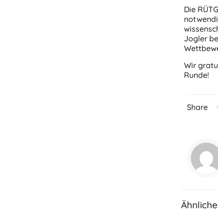
Die RÜTGE
notwendig
wissensch
Jogler be
Wettbewer
Wir grat
Runde!
Share
Ähnliche