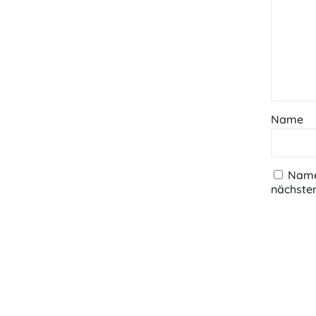
Name
Name,
nächste