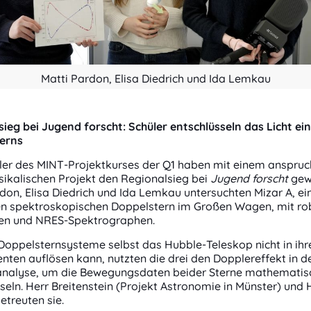
Matti Pardon, Elisa Diedrich und Ida Lemkau
ieg bei Jugend forscht: Schüler entschlüsseln das Licht ei
erns
üler des MINT-Projektkurses der Q1 haben mit einem anspruc
ikalischen Projekt den Regionalsieg bei
Jugend forscht
gew
don, Elisa Diedrich und Ida Lemkau untersuchten Mizar A, ei
n spektroskopischen Doppelstern im Großen Wagen, mit ro
en und NRES-Spektrographen.
Doppelsternsysteme selbst das Hubble-Teleskop nicht in ihr
en auflösen kann, nutzten die drei den Dopplereffekt in d
analyse, um die Bewegungsdaten beider Sterne mathematis
seln. Herr Breitenstein (Projekt Astronomie in Münster) und 
betreuten sie.