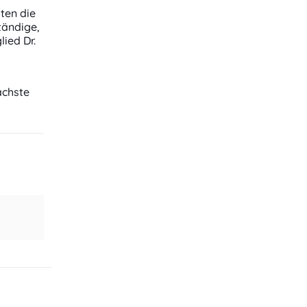
ten die
tändige,
lied Dr.
ächste