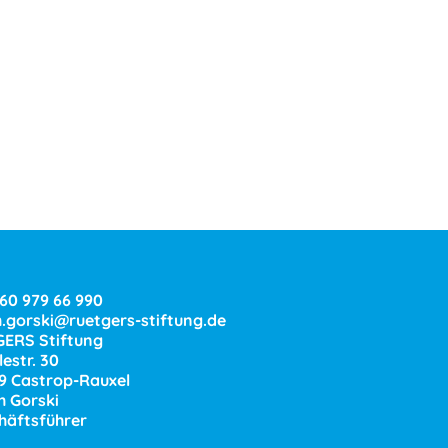
160 979 66 990
h.gorski@ruetgers-stiftung.de
ERS Stiftung
estr. 30
9 Castrop-Rauxel
h Gorski
häftsführer