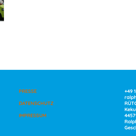
PRESSE
+49 
ralp
DATENSCHUTZ
RÜTG
Kekul
IMPRESSUM
4457
Ralp
Gesc