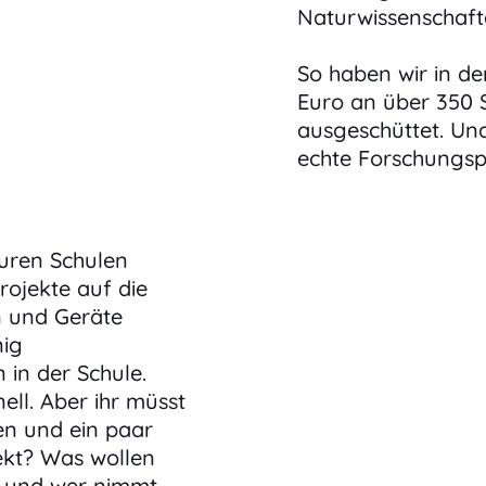
Naturwissenschaf
So haben wir in de
Euro an über 350 
ausgeschüttet. Und
echte Forschungsp
euren Schulen
rojekte auf die
en und Geräte
nig
in der Schule.
ell. Aber ihr müsst
en und ein paar
ekt? Was wollen
t und wer nimmt