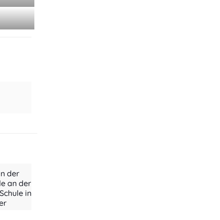
n der
le an der
chule in
er