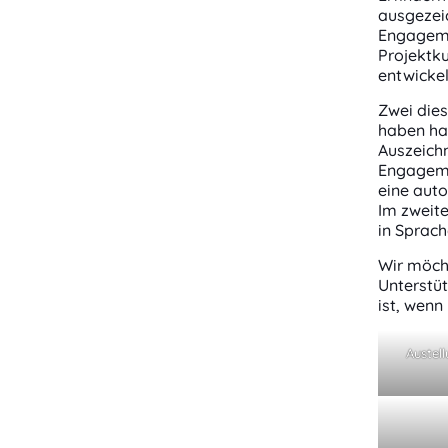
ausgezeic
Engageme
Projektk
entwickel
Zwei dies
haben ha
Auszeichn
Engagemen
eine auto
Im zweite
in Sprach
Wir möcht
Unterstüt
ist, wen
Austel