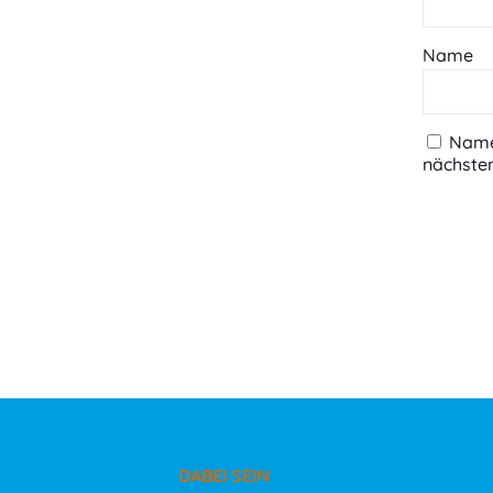
Name
Name,
nächste
DABEI SEIN