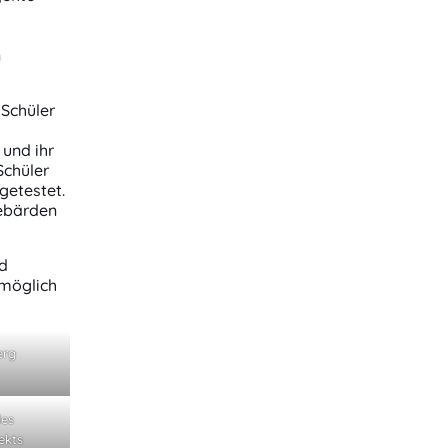
n
 Schüler
 und ihr
Schüler
getestet.
Gebärden
nd
 möglich
erg
es
ekts