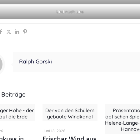
Und noch eine
Ralph Gorski
 Beiträge
iger Höhe - der
Der von den Schülern
Präsentatio
 auf die Erde
gebaute Windkanal
optischen Spie
Helene-Lange-S
Hannov
26
Juni 18, 2026
okuss in
Frischer Wind aus