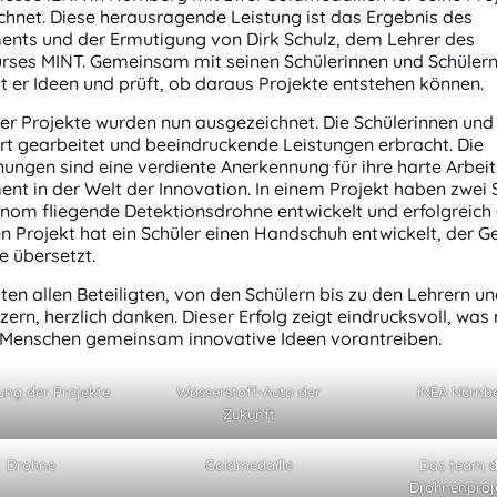
hnet. Diese herausragende Leistung ist das Ergebnis des
nts und der Ermutigung von Dirk Schulz, dem Lehrer des
urses MINT. Gemeinsam mit seinen Schülerinnen und Schüler
t er Ideen und prüft, ob daraus Projekte entstehen können.
er Projekte wurden nun ausgezeichnet. Die Schülerinnen und
rt gearbeitet und beeindruckende Leistungen erbracht. Die
ungen sind eine verdiente Anerkennung für ihre harte Arbeit
t in der Welt der Innovation. In einem Projekt haben zwei 
nom fliegende Detektionsdrohne entwickelt und erfolgreich 
n Projekt hat ein Schüler einen Handschuh entwickelt, der 
e übersetzt.
en allen Beteiligten, von den Schülern bis zu den Lehrern u
zern, herzlich danken. Dieser Erfolg zeigt eindrucksvoll, was
n Menschen gemeinsam innovative Ideen vorantreiben.
lung der Projekte
Wasserstoff-Auto der
iNEA Nürnb
Zukunft
Drohne
Goldmedaille
Das team d
Drohnenproj