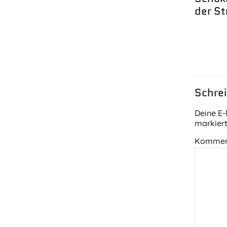
der St
Schre
Deine E-
markier
Kommen