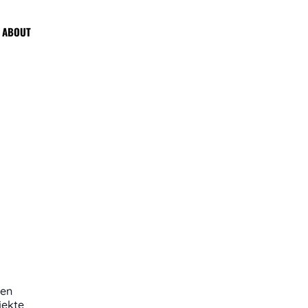
ABOUT
len
jekte