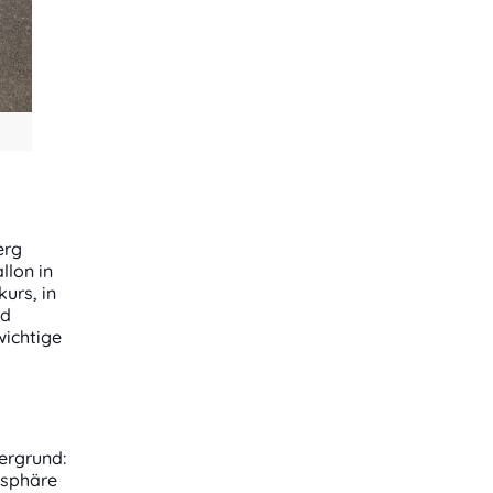
erg
llon in
urs, in
nd
wichtige
ergrund:
osphäre