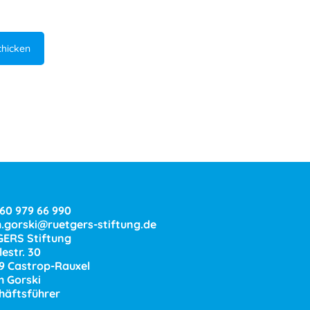
160 979 66 990
h.gorski@ruetgers-stiftung.de
ERS Stiftung
estr. 30
9 Castrop-Rauxel
h Gorski
häftsführer