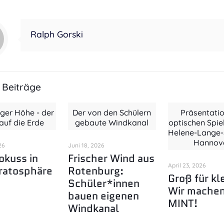
Ralph Gorski
 Beiträge
iger Höhe - der
Der von den Schülern
Präsentatio
 auf die Erde
gebaute Windkanal
optischen Spie
Helene-Lange-S
Hannov
26
Juni 18, 2026
okuss in
Frischer Wind aus
April 23, 2026
ratosphäre
Rotenburg:
Groß für kl
Schüler*innen
Wir mache
bauen eigenen
MINT!
Windkanal