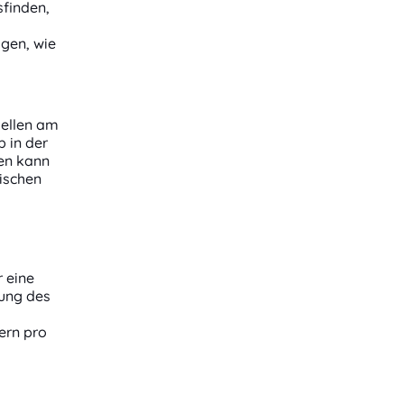
sfinden,
igen, wie
zellen am
b in der
en kann
ischen
r eine
tung des
ern pro