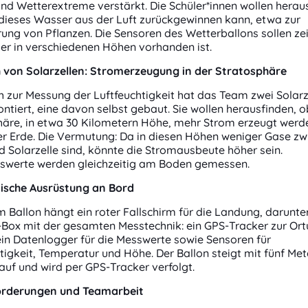
nd Wetterextreme verstärkt. Die Schüler*innen wollen herau
dieses Wasser aus der Luft zurückgewinnen kann, etwa zur
ng von Pflanzen. Die Sensoren des Wetterballons sollen ze
er in verschiedenen Höhen vorhanden ist.
h von Solarzellen: Stromerzeugung in der Stratosphäre
h zur Messung der Luftfeuchtigkeit hat das Team zwei Solar
ntiert, eine davon selbst gebaut. Sie wollen herausfinden, o
häre, in etwa 30 Kilometern Höhe, mehr Strom erzeugt werd
er Erde. Die Vermutung: Da in diesen Höhen weniger Gase zw
 Solarzelle sind, könnte die Stromausbeute höher sein.
hswerte werden gleichzeitig am Boden gemessen.
nische Ausrüstung an Bord
 Ballon hängt ein roter Fallschirm für die Landung, darunte
-Box mit der gesamten Messtechnik: ein GPS-Tracker zur Or
ein Datenlogger für die Messwerte sowie Sensoren für
tigkeit, Temperatur und Höhe. Der Ballon steigt mit fünf Met
uf und wird per GPS-Tracker verfolgt.
rderungen und Teamarbeit