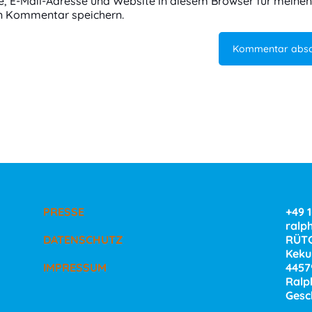
 E-Mail-Adresse und Website in diesem Browser für meinen
n Kommentar speichern.
PRESSE
+49 
ralp
DATENSCHUTZ
RÜTG
Kekul
IMPRESSUM
4457
Ralp
Gesc