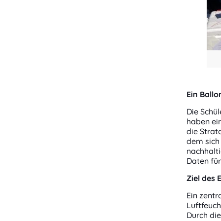
Ein Ball
Die Schü
haben ein
die Strat
dem sich 
nachhalt
Daten für
Ziel des
Ein zentr
Luftfeuch
Durch di