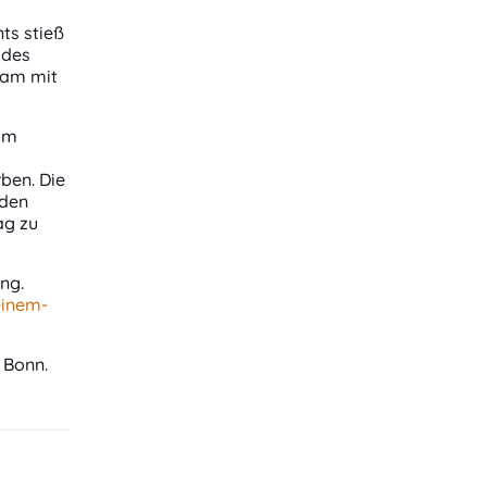
ts stieß
 des
sam mit
 im
ben. Die
 den
ag zu
ung.
einem-
 Bonn.