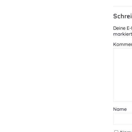
Schre
Deine E-
markier
Kommen
Name