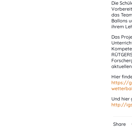
Die Schül
Vorberei
das Team
Ballons 
ihrem Le
Das Proje
Unterric
Kompeten
RÜTGERS S
Forscherg
aktuellen
Hier find
https://
wetterba
Und hier 
http://i
Share