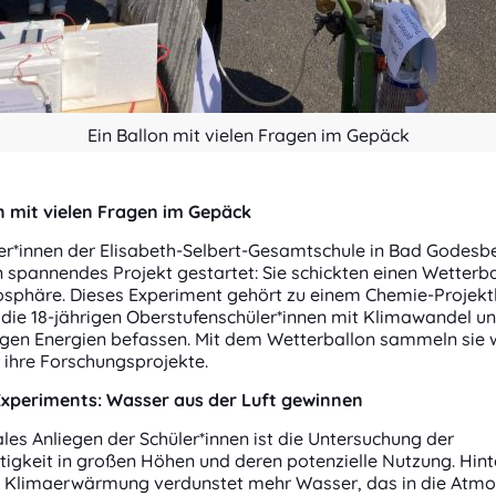
Ein Ballon mit vielen Fragen im Gepäck
on mit vielen Fragen im Gepäck
ler*innen der Elisabeth-Selbert-Gesamtschule in Bad Godesb
 spannendes Projekt gestartet: Sie schickten einen Wetterba
osphäre. Dieses Experiment gehört zu einem Chemie-Projektk
die 18-jährigen Oberstufenschüler*innen mit Klimawandel u
igen Energien befassen. Mit dem Wetterballon sammeln sie 
 ihre Forschungsprojekte.
 Experiments: Wasser aus der Luft gewinnen
ales Anliegen der Schüler*innen ist die Untersuchung der
tigkeit in großen Höhen und deren potenzielle Nutzung. Hint
e Klimaerwärmung verdunstet mehr Wasser, das in die Atm