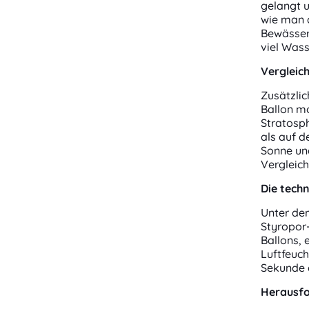
gelangt u
wie man 
Bewässeru
viel Wass
Vergleic
Zusätzlic
Ballon mo
Stratosp
als auf d
Sonne und
Vergleic
Die tech
Unter dem
Styropor
Ballons, 
Luftfeuch
Sekunde a
Herausfo