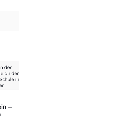
n der
le an der
chule in
er
ein –
n